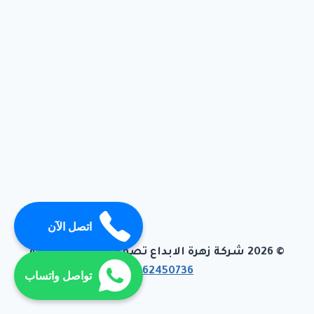
اتصل الآن
© 2026 شركة زهرة الابداع تصميم وبرمجة تيفاجو
01062450736
تواصل واتساب