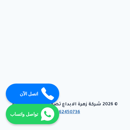
اتصل الآن
© 2026 شركة زهرة الابداع تصميم وبرمجة تيفاجو
01062450736
تواصل واتساب