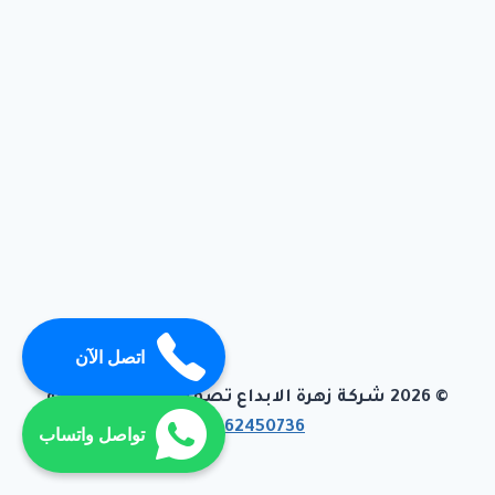
اتصل الآن
© 2026 شركة زهرة الابداع تصميم وبرمجة تيفاجو
01062450736
تواصل واتساب