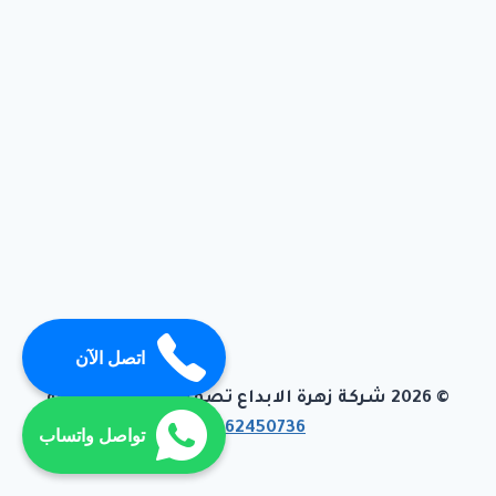
اتصل الآن
© 2026 شركة زهرة الابداع تصميم وبرمجة تيفاجو
01062450736
تواصل واتساب