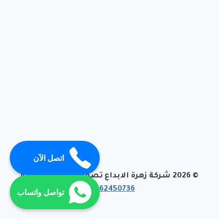
اتصل الآن
© 2026 شركة زهرة الابداع تصميم وبرمجة تيفاجو
01062450736
تواصل واتساب