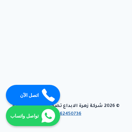
اتصل الآن
© 2026 شركة زهرة الابداع تصميم وبرمجة تيفاجو
01062450736
تواصل واتساب