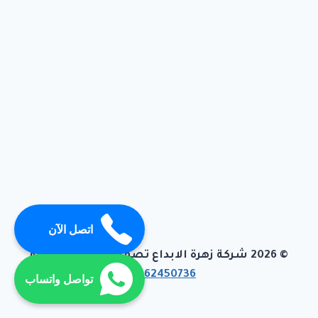
اتصل الآن
© 2026 شركة زهرة الابداع تصميم وبرمجة تيفاجو
01062450736
تواصل واتساب