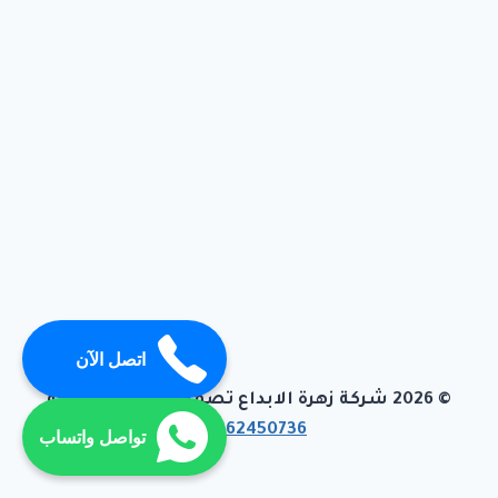
اتصل الآن
© 2026 شركة زهرة الابداع تصميم وبرمجة تيفاجو
01062450736
تواصل واتساب