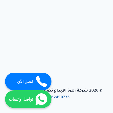
اتصل الآن
© 2026 شركة زهرة الابداع تصميم وبرمجة تيفاجو
01062450736
تواصل واتساب