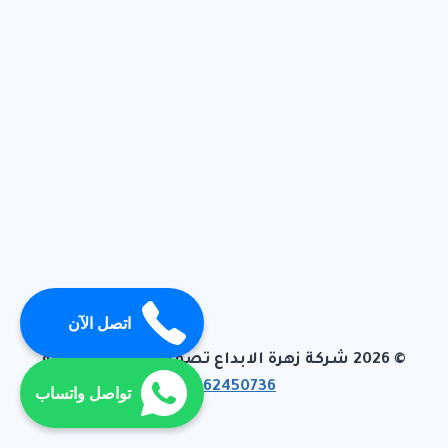
اتصل الآن
© 2026 شركة زهرة الابداع تصميم وبرمجة تيفاجو
01062450736
تواصل واتساب