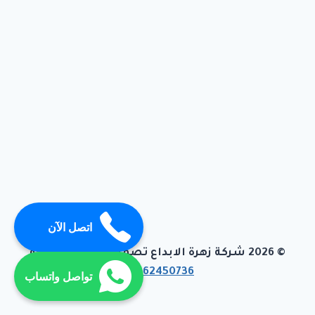
اتصل الآن
© 2026 شركة زهرة الابداع تصميم وبرمجة تيفاجو
01062450736
تواصل واتساب