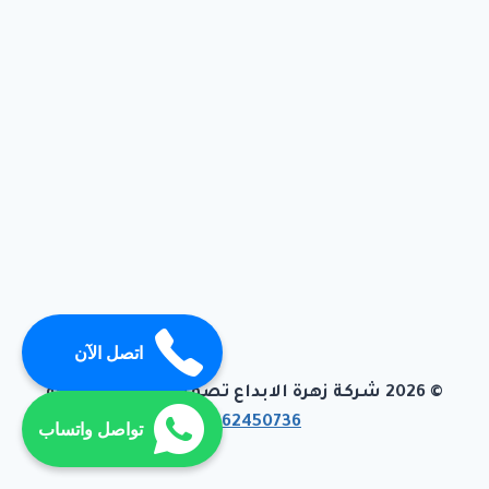
اتصل الآن
© 2026 شركة زهرة الابداع تصميم وبرمجة تيفاجو
01062450736
تواصل واتساب