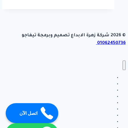
© 2026 شركة زهرة الابداع تصميم وبرمجة تيفاجو
01062450736
أعمال سباكه
اعلانات الشركة
اعمال كهرباء
بناء ملاحق
تركيب انتر لوك
تركيب جبس بورد
اتصل الآن
تركيب رخام
تركيب سيراميك