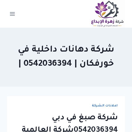
لتجاوز
لى
لمحتوى
شركة دهانات داخلية في
خورفكان | 0542036394 |
اعلانات الشركة
شركة صبغ في دبي
0542036394شركة العالمية