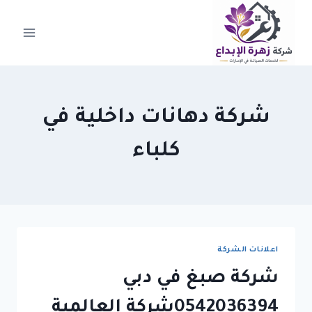
لتجاوز
لى
لمحتوى
شركة دهانات داخلية في
كلباء
اعلانات الشركة
شركة صبغ في دبي
0542036394شركة العالمية