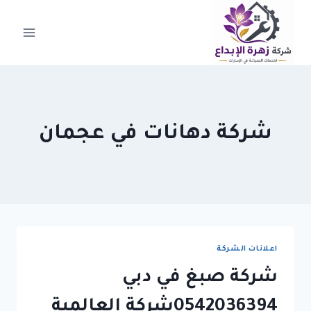
لتجاوز
لى
لمحتوى
شركة دهانات في عجمان
اعلانات الشركة
شركة صبغ في دبي
0542036394شركة العالمية