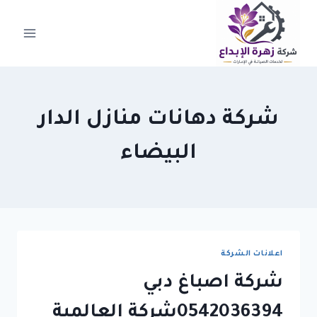
لتجاوز
لى
لمحتوى
شركة دهانات منازل الدار
البيضاء
اعلانات الشركة
شركة اصباغ دبي
0542036394شركة العالمية