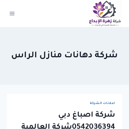
لتجاوز
لى
لمحتوى
شركة دهانات منازل الراس
اعلانات الشركة
شركة اصباغ دبي
0542036394شركة العالمية