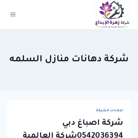
لتجاوز
لى
لمحتوى
شركة دهانات منازل السلمه
اعلانات الشركة
شركة اصباغ دبي
0542036394شركة العالمية