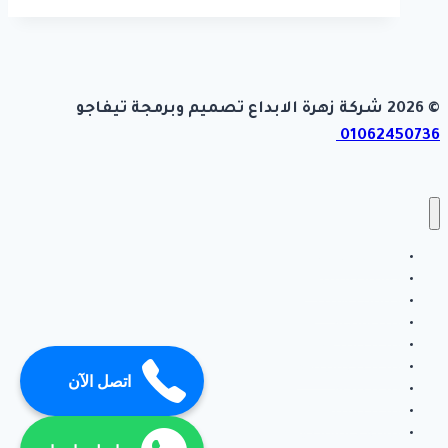
© 2026 شركة زهرة الابداع تصميم وبرمجة تيفاجو
01062450736
أعمال سباكه
اعلانات الشركة
اعمال كهرباء
بناء ملاحق
تركيب انتر لوك
تركيب جبس بورد
اتصل الآن
تركيب رخام
تركيب سيراميك
ترميم حمامات ومطابخ