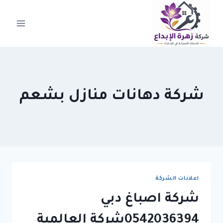
لتجاوز
لى
لمحتوى
شركة دهانات منازل بشعم
اعلانات الشركة
شركة اصباغ دبي
0542036394شركة العالمية