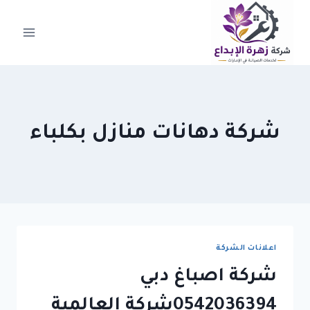
لتجاوز
لى
لمحتوى
شركة دهانات منازل بكلباء
اعلانات الشركة
شركة اصباغ دبي
0542036394شركة العالمية