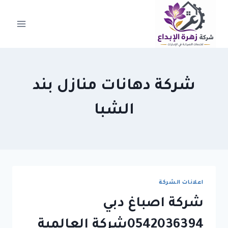
لتجاوز
لى
لمحتوى
شركة دهانات منازل بند
الشبا
اعلانات الشركة
شركة اصباغ دبي
0542036394شركة العالمية