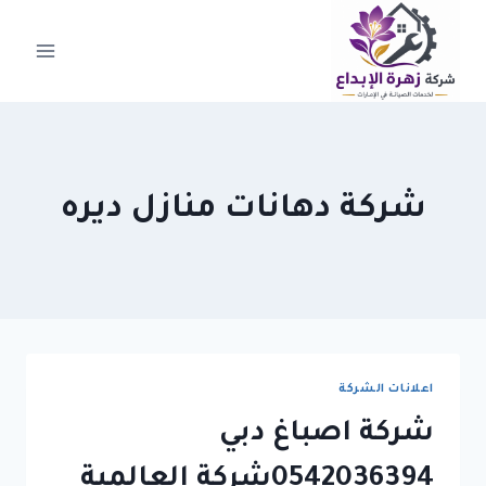
لتجاوز
لى
لمحتوى
شركة دهانات منازل ديره
اعلانات الشركة
شركة اصباغ دبي
0542036394شركة العالمية