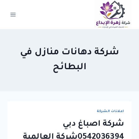
لتجاوز
لى
لمحتوى
شركة دهانات منازل في
البطائح
اعلانات الشركة
شركة اصباغ دبي
0542036394شركة العالمية