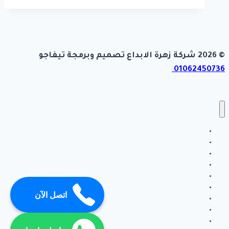
© 2026 شركة زهرة الابداع تصميم وبرمجة تيفاجو
01062450736
أعمال سباكه
اعلانات الشركة
اعمال كهرباء
بناء ملاحق
تركيب انتر لوك
تركيب جبس بورد
اتصل الآن
تركيب رخام
تركيب سيراميك
ترميم حمامات ومطابخ