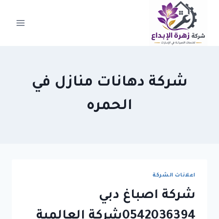
لتجاوز
لى
لمحتوى
شركة دهانات منازل في
الحمره
اعلانات الشركة
شركة اصباغ دبي
0542036394شركة العالمية