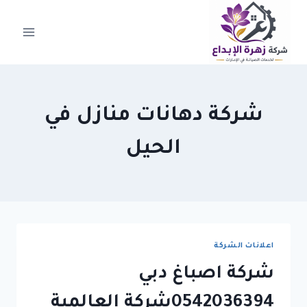
لتجاوز
لى
لمحتوى
شركة دهانات منازل في
الحيل
اعلانات الشركة
شركة اصباغ دبي
0542036394شركة العالمية