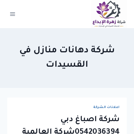
لتجاوز
لى
لمحتوى
شركة دهانات منازل في
القسيدات
اعلانات الشركة
شركة اصباغ دبي
0542036394شركة العالمية