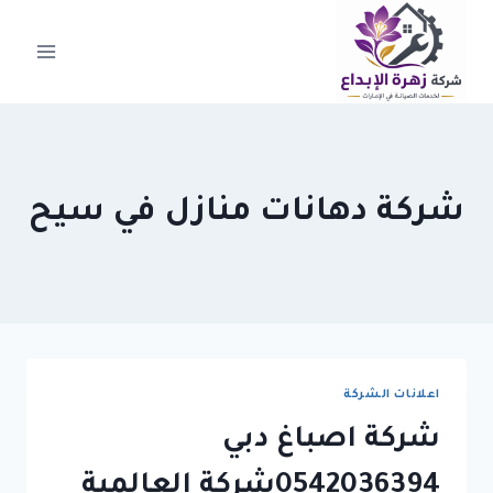
لتجاوز
لى
لمحتوى
شركة دهانات منازل في سيح
اعلانات الشركة
شركة اصباغ دبي
0542036394شركة العالمية