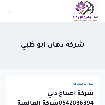
لتجاوز
لى
لمحتوى
شركة دهان ابو ظبي
اعلانات الشركة
شركة اصباغ دبي
0542036394شركة العالمية