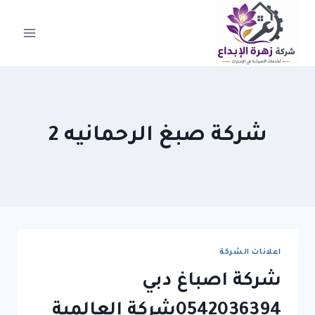
لتجاوز
لى
لمحتوى
شركة صبغ الرحمانيه 2
اعلانات الشركة
شركة اصباغ دبي
0542036394شركة العالمية