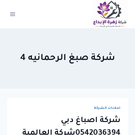
لتجاوز
لى
لمحتوى
شركة صبغ الرحمانيه 4
اعلانات الشركة
شركة اصباغ دبي
0542036394شركة العالمية