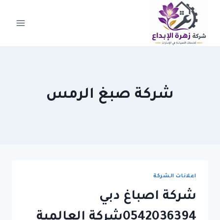
لتجاوز
لى
لمحتوى
شركة صبغ الرمس
اعلانات الشركة
شركة اصباغ دبي
0542036394شركة العالمية