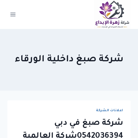
لتجاوز
لى
لمحتوى
شركة صبغ داخلية الورقاء
اعلانات الشركة
شركة صبغ في دبي
0542036394شركة العالمية