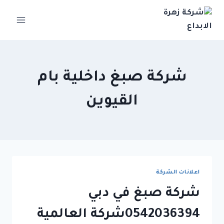
لتجاوز
لى
لمحتوى
شركة صبغ داخلية بام
القيوين
اعلانات الشركة
شركة صبغ في دبي
0542036394شركة العالمية