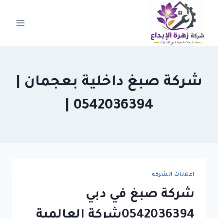
لتجاوز
لى
لمحتوى
شركة صبغ داخلية بعجمان |
0542036394 |
اعلانات الشركة
شركة صبغ في دبي
0542036394شركة العالمية