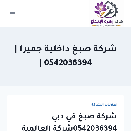
لتجاوز
لى
لمحتوى
شركة صبغ داخلية جميرا |
0542036394 |
اعلانات الشركة
شركة صبغ في دبي
0542036394شركة العالمية