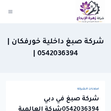
لتجاوز
لى
لمحتوى
شركة صبغ داخلية خورفكان |
0542036394 |
اعلانات الشركة
شركة صبغ في دبي
0542036394شركة العالمية