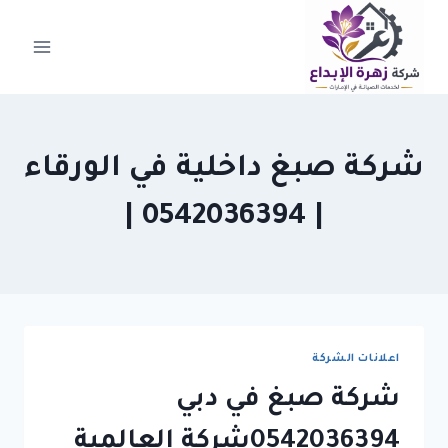
لتجاوز
لى
لمحتوى
شركة صبغ داخلية في الورقاء
| 0542036394 |
اعلانات الشركة
شركة صبغ في دبي
0542036394شركة العالمية