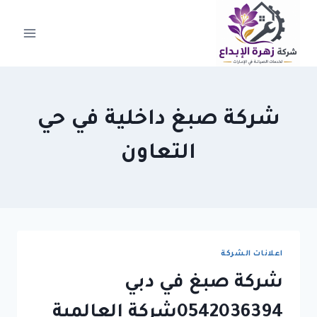
لتجاوز
لى
لمحتوى
شركة صبغ داخلية في حي
التعاون
اعلانات الشركة
شركة صبغ في دبي
0542036394شركة العالمية