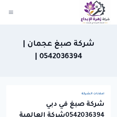
لتجاوز
لى
لمحتوى
شركة صبغ عجمان |
0542036394 |
اعلانات الشركة
شركة صبغ في دبي
0542036394شركة العالمية