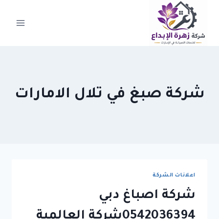
لتجاوز
لى
لمحتوى
شركة صبغ في تلال الامارات
اعلانات الشركة
شركة اصباغ دبي
0542036394شركة العالمية