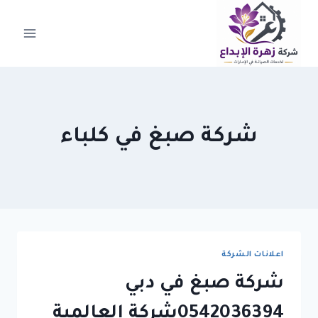
لتجاوز
لى
لمحتوى
شركة صبغ في كلباء
اعلانات الشركة
شركة صبغ في دبي
0542036394شركة العالمية