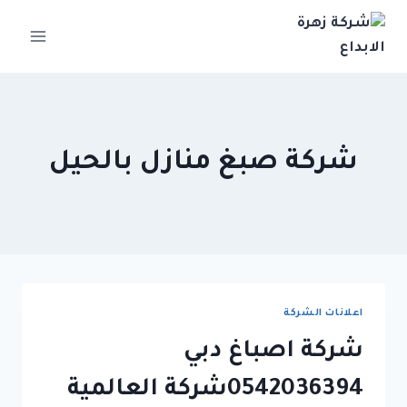
لتجاوز
لى
لمحتوى
شركة صبغ منازل بالحيل
اعلانات الشركة
شركة اصباغ دبي
0542036394شركة العالمية