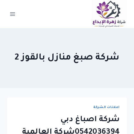
لتجاوز
لى
لمحتوى
شركة صبغ منازل بالقوز 2
اعلانات الشركة
شركة اصباغ دبي
0542036394شركة العالمية