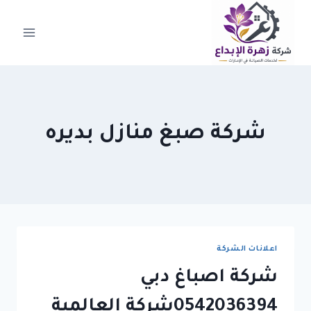
لتجاوز
لى
لمحتوى
شركة صبغ منازل بديره
اعلانات الشركة
شركة اصباغ دبي
0542036394شركة العالمية