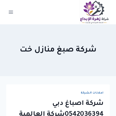
لتجاوز
لى
لمحتوى
شركة صبغ منازل خت
اعلانات الشركة
شركة اصباغ دبي
0542036394شركة العالمية