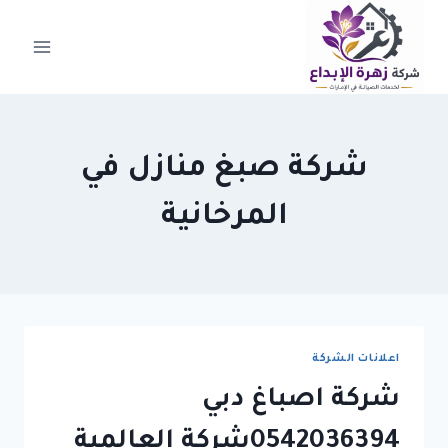
لتجاوز
لى
لمحتوى
شركة صبغ منازل في
المرخانية
اعلانات الشركة
شركة اصباغ دبي
0542036394شركة العالمية