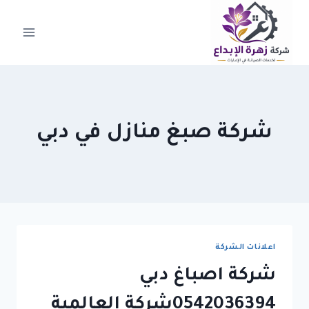
لتجاوز
لى
لمحتوى
شركة صبغ منازل في دبي
اعلانات الشركة
شركة اصباغ دبي
0542036394شركة العالمية